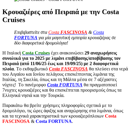
Κρουαζιέρες από Πειραιά με την Costa
Cruises
Επιβιβαστείτε στα
Costa
FASCINOSA
&
Costa
FORTUNA
για μία μαγευτική εμπειρία κρουαζιέρας σε
δύο διαφορετικά δρομολόγια!
Η Ιταλική
Costa Cruises
έχει ανακοινώσει
29 αναχωρήσεις
συνολικά για το 2025 με λιμάνι επιβίβασης/αποβίβασης τον
Πειραιά (από 11/06/25 έως και 19/09/25) με 2 διαφορετικά
πλοία
. Tο εκθαμβωτικό
Costa FASCINOSA
θα πλεύσει στα νερά
του Αιγαίου και Ιονίου πελάγους επισκέπτοντας λιμάνια της
Ιταλίας, τη Σικελία, όπως και τη Μάλτα μέσα σε 7 αξέχαστες
νύχτες! Tο πανέμορφο
Costa FORTUNA
θα πραγματοποιεί
7νυχτες κρουαζιέρες και θα επισκέπτεται προορισμούς όπως τα
Ελληνικά νησιά και την Τουρκία.
Παρακάτω θα βρείτε χρήσιμες πληροφορίες σχετικά με το
δρομολόγιο, τις ώρες άφιξης και αναχώρησης στα λιμάνια, όπως
και τα τεχνικά χαρακτηριστικά των κρουαζιερόπλοιων
Costa
FASCINOSA
&
Costa FORTUNA
.