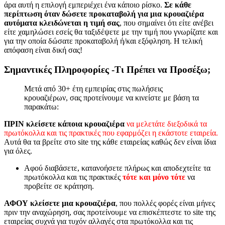
άρα αυτή η επιλογή εμπεριέχει ένα κάποιο ρίσκο.
Σε κάθε
περίπτωση όταν δώσετε προκαταβολή για μια κρουαζιέρα
αυτόματα κλειδώνεται η τιμή σας
, που σημαίνει ότι είτε ανέβει
είτε χαμηλώσει εσείς θα ταξιδέψετε με την τιμή που γνωρίζατε και
για την οποία δώσατε προκαταβολή ή/και εξόφληση. Η τελική
απόφαση είναι δική σας!
Σημαντικές Πληροφορίες
-Τι Πρέπει να Προσέξω;
Μετά από 30+ έτη εμπειρίας στις πωλήσεις
κρουαζιέρων, σας προτείνουμε να κινείστε με βάση τα
παρακάτω:
ΠΡΙΝ κλείσετε
κάποια κρουαζιέρα
να μελετάτε διεξοδικά τα
πρωτόκολλα και τις πρακτικές που εφαρμόζει η εκάστοτε εταιρεία.
Αυτά θα τα βρείτε στο site της κάθε εταιρείας καθώς δεν είναι ίδια
για όλες.
Αφού διαβάσετε, κατανοήσετε πλήρως και αποδεχτείτε τα
πρωτόκολλα και τις πρακτικές
τότε και μόνο τότε
να
προβείτε σε κράτηση.
ΑΦΟΥ κλείσετε μια κρουαζιέρα
, που πολλές φορές είναι μήνες
πριν την αναχώρηση, σας προτείνουμε να επισκέπτεστε το site της
εταιρείας συχνά για τυχόν αλλαγές στα πρωτόκολλα και τις