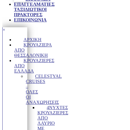
ΕΠΑΓΓΕΛΜΑΤΊΕΣ
ΤΑΞΙΔΙΩΤΙΚΟΊ
ΠΡΆΚΤΟΡΕΣ
ΕΠΙΚΟΙΝΩΝΙΑ
×
ΑΡΧΙΚΉ
ΚΡΟΥΑΖΙΈΡΑ
ΑΠΌ
ΘΕΣΣΑΛΟΝΊΚΗ
ΚΡΟΥΑΖΙΈΡΕΣ
ΑΠΌ
ΕΛΛΆΔΑ
CELESTYAL
CRUISES
–
ΟΛΕΣ
ΟΙ
ΑΝΑΧΩΡΗΣΕΙΣ
4ΝΥΧΤΕΣ
ΚΡΟΥΑΖΙΈΡΕΣ
ΑΠΌ
ΛΑΎΡΙΟ
ΜΕ