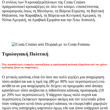
Ο στόλος των 9 κρουαζιερόπλοιων της Costa Cruises
πραγματοποιεί κρουαζιέρες σε όλο τον κόσμο, επισκέπτοντας
προορισμούς όπως τη Μεσόγειο, τη Βόρεια Ευρώπη, τη Βαλτική
Θάλασσα, την Καραϊβική, τη Βόρεια και Κεντρική Αμερική, τη
Νότια Αμερική, τα Αραβικά Εμιράτα και την Άπω Ανατολή.
Τιμολογιακή Πολιτική
Στις περισσότερες εταιρείες κρουαζιέρας η τιμολογιακή πολιτική εξαρτάται από τον χρόνο
κράτησης ή/και τις πληρότητες.
Ο γενικός κανόνας είναι ότι όσο πιο πολύ γεμίζει μια αναχώρηση
τόσο αυξάνεται και η τιμή της (80 με 90% των περιπτώσεων) ενώ
αντίθετα αν μια αναχώρηση δε δείχνει να προχωράει από άποψη
κρατήσεων τόσο αυξάνεται η πιθανότητα κάποιας προσφοράς (10
με 20% των περιπτώσεων). Υπάρχουν όμως πολύ συχνά και
περιπτώσεις έκτακτων προσφορών ακόμη και τον τελευταίο μήνα
όταν υπάρχουν κενά όπου μπορεί κάποιος να επωφεληθεί χαμηλών
τιμών στις κατηγορίες καμπινών όμως εάν και όπου υπάρχουν κενά