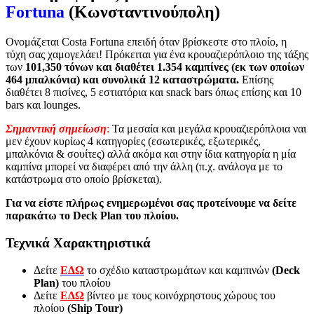
Fortuna
(Κωνσταντινούπολη)
Ονομάζεται Costa Fortuna επειδή όταν βρίσκεστε στο πλοίο, η
τύχη σας χαμογελάει! Πρόκειται για ένα κρουαζιερόπλοιο της τάξης
των
101,350 τόνων και διαθέτει 1.354 καμπίνες (εκ των οποίων
464 μπαλκόνια) και συνολικά 12 καταστρώματα.
Επίσης
διαθέτει 8 πισίνες, 5 εστιατόρια και snack bars όπως επίσης και 10
bars και lounges.
Σημαντική σημείωση
:
Τα μεσαία και μεγάλα κρουαζιερόπλοια ναι
μεν έχουν κυρίως 4 κατηγορίες (εσωτερικές, εξωτερικές,
μπαλκόνια & σουίτες) αλλά ακόμα και στην ίδια κατηγορία η μία
καμπίνα μπορεί να διαφέρει από την άλλη (π.χ. ανάλογα με το
κατάστρωμα στο οποίο βρίσκεται).
Για να είστε πλήρως ενημερωμένοι σας προτείνουμε να δείτε
παρακάτω το Deck Plan του πλοίου.
Τεχνικά Χαρακτηριστικά
Δείτε
ΕΔΩ
το σχέδιο καταστρωμάτων και καμπινών
(Deck
Plan)
του πλοίου
Δείτε
ΕΔΩ
βίντεο με τους κοινόχρηστους χώρους του
πλοίου
(Ship Tour)