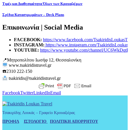
Τιμές και Διαθεσιμότητα Όλων των Κρουαζιέρων
Σχέδια Καταστρωμάτων – Deck Plans
Επικοινωνία | Social Media
FACEBOOK:
https://www.facebook.com/TsakiridisLoukasTra
INSTAGRAM:
https://www.instagram.com/TsakiridisLoukasT
YOUTUBE:
https://www.youtube.com/channel/UC6WkDqt
📍Μητροπολίτου Ιωσήφ 12, Θεσσαλονίκη
www.tsakiridistravel.gr
☎️
2310 222-150
tsakiridis@tsakiridistravel.gr
Facebook
Twitter
LinkedIn
Email
Τσακιρίδης Λουκάς – Γραφείο Κρουαζιέρας
ΠΡΟΦΙΛ
ΙΣΤΟΛΟΓΙΟ
ΠΟΛΙΤΙΚΗ ΑΠΟΡΡΗΤΟΥ