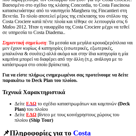
Βασισμένο στο σχέδιο της κλάσης Concordia, το Costa Fascinosa
κατασκευάστηκε από το ναυπηγείο Marghera της Fincantieri στη
Βενετία. Το πλοίο αποτελεί μέρος της επέκτασης του στόλου της
Costa Crociere κατά πέντε πλοία και τέθηκε σε λειτουργία στις 6
Μαΐου 2012. Ήταν η ναυαρχίδα της Costa Crociere μέχρι να τεθεί
σε υπηρεσία το Costa Diadema..
Σημαντική σημείωση
:
Τα μεσαία και μεγάλα κρουαζιερόπλοια ναι
μεν έχουν κυρίως 4 κατηγορίες (εσωτερικές, εξωτερικές,
μπαλκόνια & σουίτες) αλλά ακόμα και στην ίδια κατηγορία η μία
καμπίνα μπορεί να διαφέρει από την άλλη (π.χ. ανάλογα με το
κατάστρωμα στο οποίο βρίσκεται).
Για να είστε πλήρως ενημερωμένοι σας προτείνουμε να δείτε
παρακάτω το Deck Plan του πλοίου.
Τεχνικά Χαρακτηριστικά
Δείτε
ΕΔΩ
το σχέδιο καταστρωμάτων και καμπινών
(Deck
Plan)
του πλοίου
Δείτε
ΕΔΩ
βίντεο με τους κοινόχρηστους χώρους του
πλοίου
(Ship Tour)
📌Πληροφορίες για το
Costa