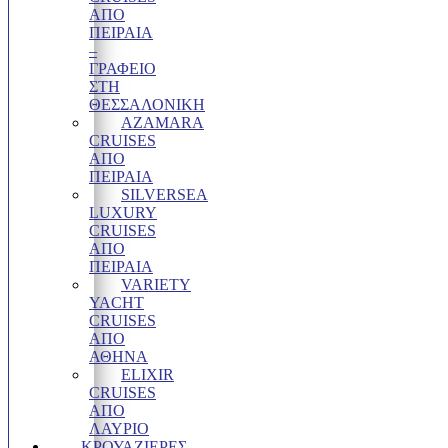
ΑΠΟ
ΠΕΙΡΑΙΑ
–
ΓΡΑΦΕΊΟ
ΣΤΗ
ΘΕΣΣΑΛΟΝΊΚΗ
AZAMARA
CRUISES
ΑΠΌ
ΠΕΙΡΑΙΆ
SILVERSEA
LUXURY
CRUISES
ΑΠΌ
ΠΕΙΡΑΙΆ
VARIETY
YACHT
CRUISES
ΑΠΟ
ΑΘΗΝΑ
ELIXIR
CRUISES
ΑΠΌ
ΛΑΎΡΙΟ
ΚΡΟΥΑΖΙΈΡΕΣ