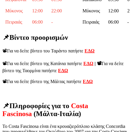
Μύκονος
12:00
22:00
Μύκονος
12:00
22
Πειραιάς
06:00
-
Πειραιάς
06:00
-
📌Βίντεο προορισμών
📽️Για να δείτε βίντεο του Ταράντο πατήστε
ΕΔΩ
📽️Για να δείτε βίντεο της Κατάνια πατήστε
ΕΔΩ
| 📽️
Για να δείτε
βίντεο της Ταορμίνα πατήστε
ΕΔΩ
📽️Για να δείτε βίντεο της Μάλτας πατήστε
ΕΔΩ
📌Πληροφορίες για το
Costa
Fascinosa
(Μάλτα-Ιταλία)
Το Costa Fascinosa είναι ένα κρουαζιερόπλοιο κλάσης Concordia
που παραγγέλθηκε τον Οκτώβριο του 2007 για την Costa Crociere.