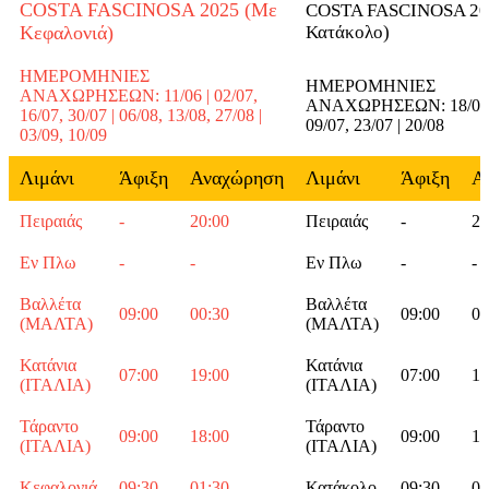
COSTA FASCINOSA 2025 (Με
COSTA FASCINOSA 20
Κεφαλονιά)
Κατάκολο)
ΗΜΕΡΟΜΗΝΙΕΣ
ΗΜΕΡΟΜΗΝΙΕΣ
ΑΝΑΧΩΡΗΣΕΩΝ: 11/06 | 02/07,
ΑΝΑΧΩΡΗΣΕΩΝ: 18/06, 
16/07, 30/07 | 06/08, 13/08, 27/08 |
09/07, 23/07 | 20/08
03/09, 10/09
Λιμάνι
Άφιξη
Αναχώρηση
Λιμάνι
Άφιξη
Α
Πειραιάς
-
20:00
Πειραιάς
-
20
Εν Πλω
-
-
Εν Πλω
-
-
Βαλλέτα
Βαλλέτα
09:00
00:30
09:00
00
(ΜΑΛΤΑ)
(ΜΑΛΤΑ)
Κατάνια
Κατάνια
07:00
19:00
07:00
19
(ΙΤΑΛΙΑ)
(ΙΤΑΛΙΑ)
Τάραντο
Τάραντο
09:00
18:00
09:00
18
(ΙΤΑΛΙΑ)
(ΙΤΑΛΙΑ)
Κεφαλονιά
09:30
01:30
Κατάκολο
09:30
01