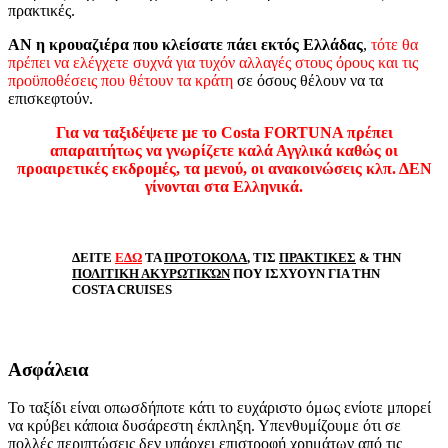
πρακτικές.
ΑΝ η κρουαζιέρα που κλείσατε πάει εκτός Ελλάδας
,
τότε θα
πρέπει να ελέγχετε συχνά για τυχόν αλλαγές στους όρους και τις
προϋποθέσεις που θέτουν τα κράτη
σε όσους θέλουν να τα
επισκεφτούν.
Για να ταξιδέψετε με το Costa FORTUNA πρέπει
απαραιτήτως να γνωρίζετε καλά Αγγλικά καθώς οι
προαιρετικές εκδρομές, τα μενού, οι ανακοινώσεις κλπ. ΔΕΝ
γίνονται στα Ελληνικά.
ΔΕΙΤΕ
ΕΔΩ
ΤΑ
ΠΡΟΤΟΚΟΛΑ
, ΤΙΣ
ΠΡΑΚΤΙΚΕΣ
& ΤΗΝ
ΠΟΛΙΤΙΚΗ ΑΚΥΡΩΤΙΚΏΝ
ΠΟΥ ΙΣΧΥΟΥΝ ΓΙΑ ΤΗΝ
COSTA CRUISES
Ασφάλεια
Το ταξίδι είναι οπωσδήποτε κάτι το ευχάριστο όμως ενίοτε μπορεί
να κρύβει κάποια δυσάρεστη έκπληξη. Υπενθυμίζουμε ότι σε
πολλές περιπτώσεις δεν υπάρχει επιστροφή χρημάτων από τις