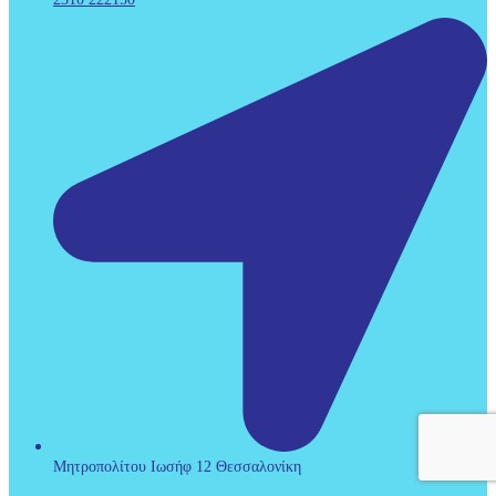
Μητροπολίτου Ιωσήφ 12 Θεσσαλονίκη