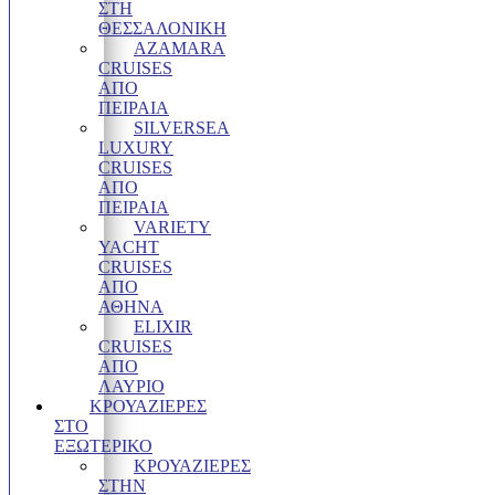
ΣΤΗ
ΘΕΣΣΑΛΟΝΊΚΗ
AZAMARA
CRUISES
ΑΠΌ
ΠΕΙΡΑΙΆ
SILVERSEA
LUXURY
CRUISES
ΑΠΌ
ΠΕΙΡΑΙΆ
VARIETY
YACHT
CRUISES
ΑΠΟ
ΑΘΗΝΑ
ELIXIR
CRUISES
ΑΠΌ
ΛΑΎΡΙΟ
ΚΡΟΥΑΖΙΈΡΕΣ
ΣΤΟ
ΕΞΩΤΕΡΙΚΌ
ΚΡΟΥΑΖΙΕΡΕΣ
ΣΤΗΝ