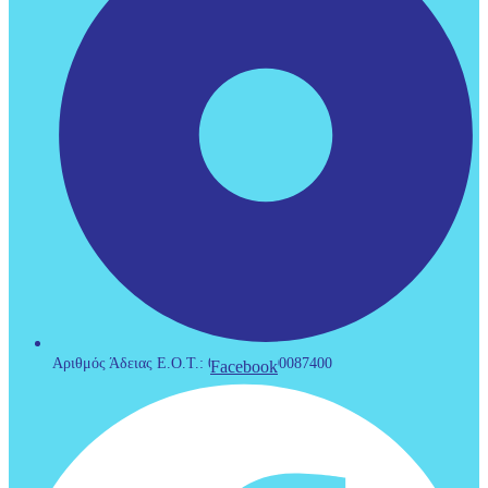
Αριθμός Άδειας Ε.Ο.Τ.: 0933Ε60000087400
Facebook