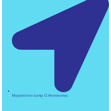
Μητροπολίτου Ιωσήφ 12 Θεσσαλονίκη