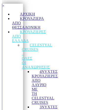
×
ΑΡΧΙΚΉ
ΚΡΟΥΑΖΙΈΡΑ
ΑΠΌ
ΘΕΣΣΑΛΟΝΊΚΗ
ΚΡΟΥΑΖΙΈΡΕΣ
ΑΠΌ
ΕΛΛΆΔΑ
CELESTYAL
CRUISES
–
ΟΛΕΣ
ΟΙ
ΑΝΑΧΩΡΗΣΕΙΣ
4ΝΥΧΤΕΣ
ΚΡΟΥΑΖΙΈΡΕΣ
ΑΠΌ
ΛΑΎΡΙΟ
ΜΕ
ΤΗ
CELESTYAL
CRUISES
3ΝΥΧΤΕΣ