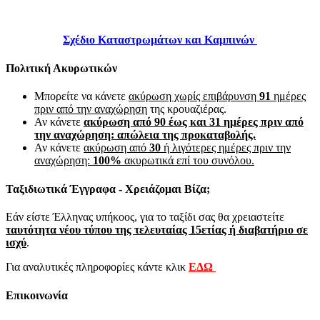
Σχέδιο Καταστρωμάτων και Καμπινών
Πολιτική Ακυρωτικών
Μπορείτε να κάνετε
ακύρωση χωρίς επιβάρυνση
91
ημέρες
πριν από την αναχώρηση
της κρουαζιέρας.
Αν κάνετε
ακύρωση από 90 έως και 31 ημέρες πριν από
την αναχώρηση: απώλεια της προκαταβολής.
Αν κάνετε
ακύρωση από
30
ή λιγότερες ημέρες πριν την
αναχώρηση:
100%
ακυρωτικά επί του συνόλου.
Ταξιδιωτικά Έγγραφα - Χρειάζομαι Βίζα;
Εάν είστε Έλληνας υπήκοος, για το ταξίδι σας θα χρειαστείτε
ταυτότητα νέου τύπου της τελευταίας 15ετίας ή διαβατήριο σε
ισχύ
.
Για αναλυτικές πληροφορίες κάντε κλικ
ΕΔΩ
Επικοινωνία