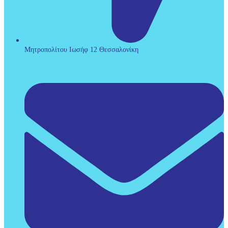
Μητροπολίτου Ιωσήφ 12 Θεσσαλονίκη