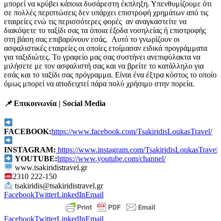
μπορεί να κρύβει κάποια δυσάρεστη έκπληξη. Υπενθυμίζουμε ότι
σε πολλές περιπτώσεις δεν υπάρχει επιστροφή χρημάτων από τις
εταιρείες ενώ τις περισσότερες φορές αν αναγκαστείτε να
διακόψετε το ταξίδι σας τα όποια έξοδα νοσηλείας ή επιστροφής
στη βάση σας επιβαρύνουν εσάς. Αυτό το γνωρίζουν οι
ασφαλιστικές εταιρείες οι οποίες ετοίμασαν ειδικά προγράμματα
για ταξιδιώτες. Το γραφείο μας σας συστήνει ανεπιφύλακτα να
μιλήσετε με τον ασφαλιστή σας και να βρείτε το κατάλληλο για
εσάς και το ταξίδι σας πρόγραμμα. Είναι ένα έξτρα κόστος το οποίο
όμως μπορεί να αποδειχτεί πάρα πολύ χρήσιμο στην πορεία.
📌
Επικοινωνία | Social Media
FACEBOOK:
https://www.facebook.com/TsakiridisLoukasTravel/
INSTAGRAM:
https://www.instagram.com/TsakiridisLoukasTravel/
YOUTUBE:
https://www.youtube.com/channel/
www.tsakiridistravel.gr
2310 222-150
tsakiridis@tsakiridistravel.gr
Facebook
Twitter
LinkedIn
Email
Facebook
Twitter
LinkedIn
Email