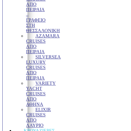
ΑΠΟ
ΠΕΙΡΑΙΑ
–
ΓΡΑΦΕΊΟ
ΣΤΗ
ΘΕΣΣΑΛΟΝΊΚΗ
AZAMARA
CRUISES
ΑΠΌ
ΠΕΙΡΑΙΆ
SILVERSEA
LUXURY
CRUISES
ΑΠΌ
ΠΕΙΡΑΙΆ
VARIETY
YACHT
CRUISES
ΑΠΟ
ΑΘΗΝΑ
ELIXIR
CRUISES
ΑΠΌ
ΛΑΎΡΙΟ
ΚΡΟΥΑΖΙΈΡΕΣ