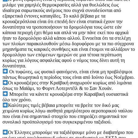
μιλάμε για χαμηλές θερμοκρασίες αλλά για θυελώδεις έως
ιδιαίτερα σαρωτικούς ανέμους που συχνά συνοδεύονται από
εξαιρετικά έντονες καταιγίδες. Το καλό βέβαια με τα
κρουαζιερόπλοια είναι ότι επειδή δεν είναι στατικά έχουν την
δυνατότητα να τροποποιήσουν τα δρομολόγια τους ώστε εάν
κάποια περιοχή έχει θέμα και απλά να μην πάνε εκεί που αρχικά
ήταν το δρομολόγιο αλλά κάπου αλλού. Εννοείται ότι τα στελέχη
των πλοίων παρακολουθούν μέσω δορυφόρου με τα πιο σύγχρονα
μηχανήματα τις καιρικές συνθήκες και είναι έτοιμοι να αλλάξουν το
δρομολόγιο των επόμενων ημερών σε μια τέτοια περίπτωση
κυρίως για λόγους ασφαλείας αφού ο νόμος τους δίνει αυτή τη
δυνατότητα.
Οι τυφώνες, ως φυσικό φαινόμενο, είναι είναι μη προβλέψιμοι
πάντως θεωρητικά η περίοδος τους είναι από Ιούνιο έως Νοέμβριο.
Οι κρουαζιέρες στην Κραϊβική αναχωρούν κυρίως από λιμάνια
όπως το Μαϊάμι, το Φορντ Λοτερντέϊλ & το Σαν Χουάν.
Μπορείτε να κάνετε κρουαζιέρα στην Καραϊβική ουσιαστικά
όλο τον χρόνο
.
Καλύτερες τιμές βέβαια μπορείτε να βρείτε τον δικό μας
χειμώνα κυρίως λόγω αισθητά χαμηλότερου αεροπορικού ναύλου
που είναι ένα σημαντικό στοιχείο που επηρεάζει σημαντικά τον
συνολικό προϋπολογισμό του συγκεκριμένου ταξιδιού.
Οι Έλληνες μπορούμε να ταξιδέψουμε μόνο με διαβατήριο που
να έχει ισχύ τουλάχιστον 6 μήνες σε συνδυασμό με ESTA που