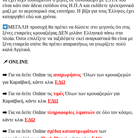
είναι κάτι σαν άδεια εισόδου στις Η.Π.Α και εκδίδετε ηλεκτρονικά
μαζί με το αεροπορικό σας εισιτήριο. Η βίζα για τους Έλληνες έχει
καταργηθεί εδώ και χρόνια.
ΜΕΓΑΛΗ προσοχή θα πρέπει να δώσετε στο γεγονός ότι στις
ξένες εταιρείες κρουαζιέρας ΔΕΝ μιλάνε Ελληνικά πάνω στα
πλοία. Όσοι επιλέξετε να ταξιδέψετε εκεί αναγκαστικά θα είναι με
ξένη εταιρεία οπότε θα πρέπει απαραιτήτως να γνωρίζετε πολύ
καλά Αγγλικά.
📌
ONLINE
➡️
Για να δείτε Online τις
αναχωρήσεις
‘Ολων των κρουαζιερών
για Καραϊβική, κάντε κλικ
ΕΔΩ
➡️
Για να δείτε Online τις
τιμές
Όλων των κρουαζιερών για
Καραϊβική, κάντε κλικ
ΕΔΩ
➡️
Για να δείτε Online
πληροφορίες
λιμανιών
σε όλο τον κόσμο,
κάντε κλικ
ΕΔΩ
➡️
Για να δείτε Οnline
σχέδια
καταστρωμάτων
των