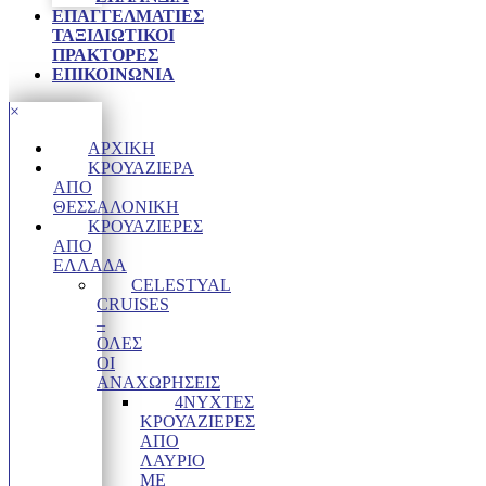
ΕΠΑΓΓΕΛΜΑΤΊΕΣ
ΤΑΞΙΔΙΩΤΙΚΟΊ
ΠΡΆΚΤΟΡΕΣ
ΕΠΙΚΟΙΝΩΝΙΑ
×
ΑΡΧΙΚΉ
ΚΡΟΥΑΖΙΈΡΑ
ΑΠΌ
ΘΕΣΣΑΛΟΝΊΚΗ
ΚΡΟΥΑΖΙΈΡΕΣ
ΑΠΌ
ΕΛΛΆΔΑ
CELESTYAL
CRUISES
–
ΟΛΕΣ
ΟΙ
ΑΝΑΧΩΡΗΣΕΙΣ
4ΝΥΧΤΕΣ
ΚΡΟΥΑΖΙΈΡΕΣ
ΑΠΌ
ΛΑΎΡΙΟ
ΜΕ