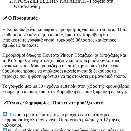
ΚΡΟΥΑΖΙΕΡΕΣ ΣΤΗΝ ΚΑΡΑΪΒΙΚΗ - Γραφείο στη
Θεσσαλονίκη
📌
Ο Προορισμός
Η Καραϊβική είναι κορυφαίος προορισμός για όλα τα γούστα. Όσοι
επιθυμείτε να κάνετε μια κρουαζιέρα στην Καραϊβική θα
επισκεφτείτε γραφικά νησιά, τυρκουάζ θάλασσες και άσπρες
αμμώδεις παραλίες.
Προορισμοί όπως το Πουέρτο Ρίκο, η Τζαμάικα, οι Μπαχάμες και
το Κοζουμέλ πράγματι ξεχωρίζουν και σας περιμένουν να τους
ανακαλύψετε . Μια κρουαζιέρα σε αυτή την περιοχή είναι ένας
θαυμάσιος τρόπος να απολαύσει κανείς άνετα & ξεκούραστα
περιοχές που η φύση φρόντισε να τις στολίσει με μοναδικό τρόπο.
Το γραφείο μας με 30+ χρόνια εμπειρία στον χώρο της κρουαζιέρας
θεωρεί μια κρουαζιέρα στην Καραϊβική ως μια εξαιρετική επιλογή.
📌
Γενικές πληροφορίες | Πρέπει να προσέξω κάτι;
Το τρομερό ατού αυτής της περιοχής είναι οι σταθερές
θερμοκρασίες όλο τον χρόνο
. Ουσιαστικά μιλάμε για 12 μήνες
καλοκαίρι.
Η μόνη εξαίρεση είναι η περίοδος τυφώνων όπου και πάλι δεν