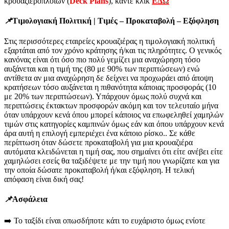
κρουαζιερόπλοιων (
Deck
Plans
), κάντε κλικ
ΕΔΩ
📌
Τιμολογιακή Πολιτική | Τιμές – Προκαταβολή – Εξόφληση
Στις περισσότερες εταιρείες κρουαζιέρας η τιμολογιακή πολιτική
εξαρτάται από τον χρόνο κράτησης ή/και τις πληρότητες. Ο γενικός
κανόνας είναι ότι όσο πιο πολύ γεμίζει μια αναχώρηση τόσο
αυξάνεται και η τιμή της (80 με 90% των περιπτώσεων) ενώ
αντίθετα αν μια αναχώρηση δε δείχνει να προχωράει από άποψη
κρατήσεων τόσο αυξάνεται η πιθανότητα κάποιας προσφοράς (10
με 20% των περιπτώσεων). Υπάρχουν όμως πολύ συχνά και
περιπτώσεις έκτακτων προσφορών ακόμη και τον τελευταίο μήνα
όταν υπάρχουν κενά όπου μπορεί κάποιος να επωφεληθεί χαμηλών
τιμών στις κατηγορίες καμπινών όμως εάν και όπου υπάρχουν κενά
άρα αυτή η επιλογή εμπεριέχει ένα κάποιο ρίσκο.. Σε κάθε
περίπτωση όταν δώσετε προκαταβολή για μια κρουαζιέρα
αυτόματα κλειδώνεται η τιμή σας, που σημαίνει ότι είτε ανέβει είτε
χαμηλώσει εσείς θα ταξιδέψετε με την τιμή που γνωρίζατε και για
την οποία δώσατε προκαταβολή ή/και εξόφληση. Η τελική
απόφαση είναι δική σας!
📌
Ασφάλεια
➡️ Το ταξίδι είναι οπωσδήποτε κάτι το ευχάριστο όμως ενίοτε